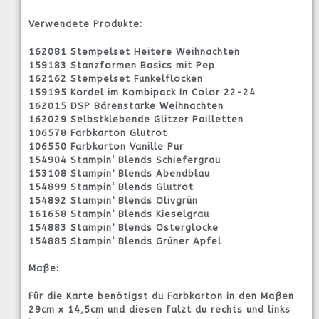
Verwendete Produkte:
162081 Stempelset Heitere Weihnachten
159183 Stanzformen Basics mit Pep
162162 Stempelset Funkelflocken
159195 Kordel im Kombipack In Color 22-24
162015 DSP Bärenstarke Weihnachten
162029 Selbstklebende Glitzer Pailletten
106578 Farbkarton Glutrot
106550 Farbkarton Vanille Pur
154904 Stampin‘ Blends Schiefergrau
153108 Stampin‘ Blends Abendblau
154899 Stampin‘ Blends Glutrot
154892 Stampin‘ Blends Olivgrün
161658 Stampin‘ Blends Kieselgrau
154883 Stampin‘ Blends Osterglocke
154885 Stampin‘ Blends Grüner Apfel
Maße:
Für die Karte benötigst du Farbkarton in den Maßen
29cm x 14,5cm und diesen falzt du rechts und links