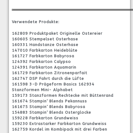
Verwendete Produkte:
162809 Produktpaket Originelle Ostereier
160605 Stempelset Osterhase
160331 Handstanze Osterhase
147010 Farbkarton Heideblüte
161727 Farbkarton Babyrosa
124392 Farbkarton Calypso
124391 Farbkarton Aquamarin
161729 Farbkarton Zitronenparfait
162747 DSP Fahrt durch die Lüfte
161598 3-D Prägeform Basics 162934
Stanzformen Mini- Alphabet
159173 Stanzformen Rechtecke mit Büttenrand
161674 Stampin‘ Blends Pekannuss
161675 Stampin‘ Blends Babyrosa
154883 Stampin‘ Blends Osterglocke
159228 Farbkarton Grundweiss
159230 Extrastarker Farbkarton Grundweiss
162759 Kordel im Kombipack mit drei Farben